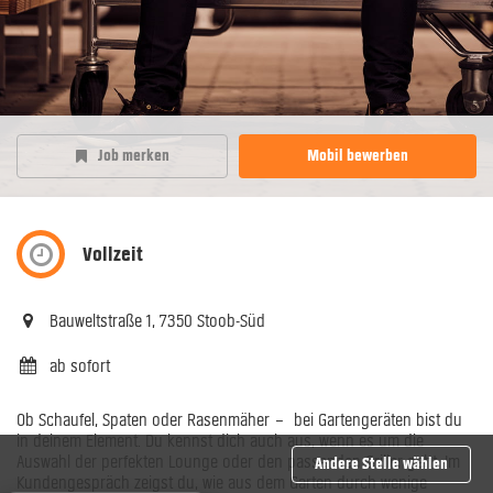
Job merken
Mobil bewerben
Vollzeit
Bauweltstraße 1, 7350 Stoob-Süd
ab sofort
Ob Schaufel, Spaten oder Rasenmäher – bei Gartengeräten bist du
in deinem Element. Du kennst dich auch aus, wenn es um die
Auswahl der perfekten Lounge oder den passenden Griller geht. Im
Andere Stelle wählen
Kundengespräch zeigst du, wie aus dem Garten durch wenige