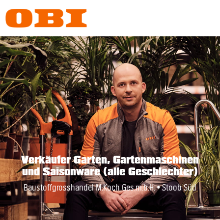
Verkäufer Garten, Gartenmaschinen
und Saisonware (alle Geschlechter)
Baustoffgrosshandel M.Koch Ges.m.b.H. • Stoob Süd