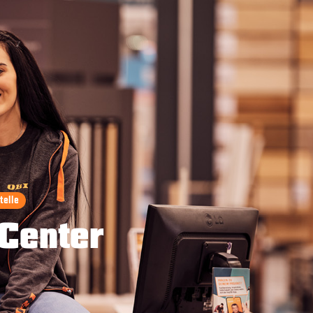
telle
 Center